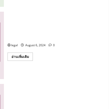
จริยธรรม
นายก
สภา
มหาวิทยาลัย
กรรมการ
สภา
มหาวิทยาลัย
ผู้
บริหาร
คู่มือปฏิบัติการด้านการรับเรื่องร้องเรียนการทุจริตและ
บุคลากร
และ
ประพฤติมิชอบ
ผู้
เรียน
legal
August 6, 2024
0
ของ
มหาวิทยาลัย
ราชภัฏ
Read
อ่านเพิ่มเติม
หมู่บ้าน
more
จอมบึง
about
คู่มือ
ปฏิบัติ
การ
ด้าน
การ
รับ
เรื่อง
ร้อง
เรียน
การ
ทุจริต
และ
คู่มือปฏิบัติการด้านการรับเรื่องร้องเรียน และการรับแจ้ง
ประพฤติ