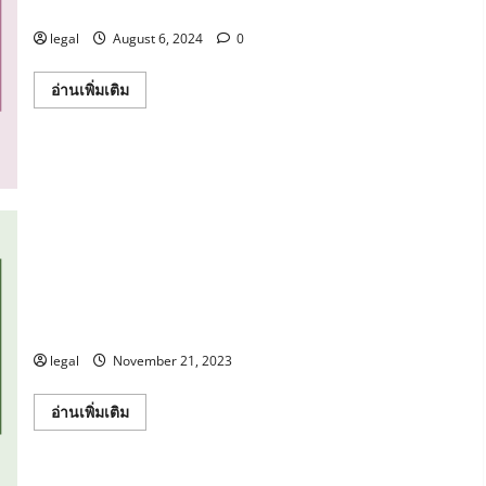
เบาะแส
มิ
ชอบ
legal
August 6, 2024
0
Read
อ่านเพิ่มเติม
more
about
คู่มือ
ปฏิบัติ
การ
ด้าน
การ
รับ
เรื่อง
ร้อง
เรียน
และ
การ
รับ
จรรยาบรรณของบุคลากร มหาวิทยาลัยราชภัฏหมู่บ้าน
แจ้ง
จอมบึง
เบาะแส
legal
November 21, 2023
Read
อ่านเพิ่มเติม
more
about
จรรยา
บรรณ