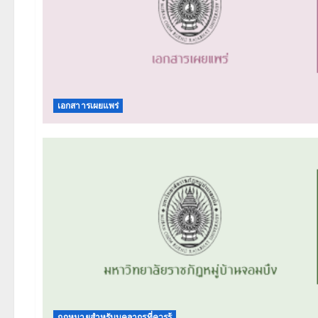
เอกสาารเผยแพร่
กฎหมายสำหรับบุคลากรที่ควรรู้