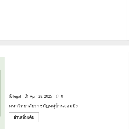
ประมวลจริยธรรม นายกสภามหาวิทยาลัย กรรมการสภา
มหาวิทยาลัย ผู้บริหาร บุคลากร และผู้เรียนของ
มหาวิทยาลัยราชภัฏหมู่บ้านจอมบึง
legal
April 28, 2025
0
มหาวิทยาลัยราชภัฏหมู่บ้านจอมบึง
Read
อ่านเพิ่มเติม
more
about
ประมวล