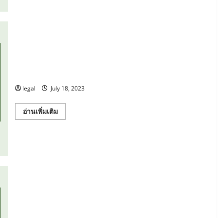
ของ
บุคลากร
มหาวิทยาลัย
ราชภัฏ
หมู่บ้าน
จอมบึง
ข้อบังคับมหาวิทยาลัยฯ ว่าด้วยจรรยาบรรณของบุคลากร
พ.ศ. 2564
legal
July 18, 2023
Read
อ่านเพิ่มเติม
more
about
ข้อ
บังคับ
มหา
วิ
ทยา
ลัยฯ
ว่า
ด้วย
จรรยา
บรรณ
ของ
บุคลากร
ข้อบังคับมหาวิทยาลัยฯ ว่าด้วยการบริหารงานบุคคลสำหรับ
พ.ศ.