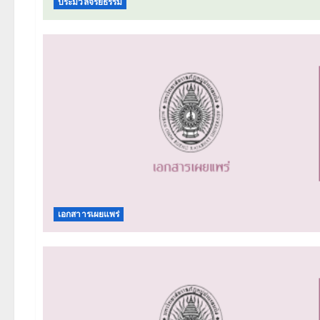
ประมวลจริยธรรม
เอกสาารเผยแพร่