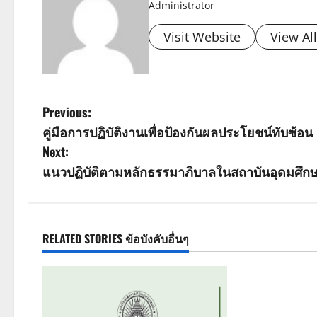
Administrator
Visit Website
View Al
P
Previous:
คู่มือการปฏิบัติงานเพื่อป้องกันผลประโยชน์ทับซ้อน
o
Next:
s
แนวปฏิบัติตามหลักธรรมาภิบาลในสถาบันอุดมศึก
t
n
RELATED STORIES ข้อบังคับอื่นๆ
a
v