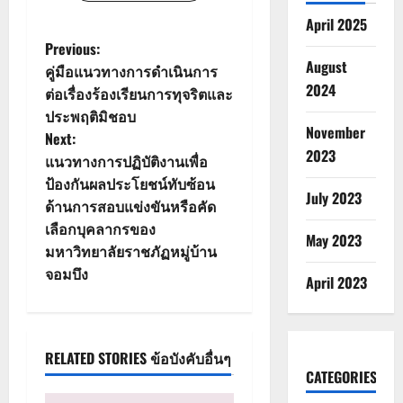
April 2025
P
Previous:
August
คู่มือแนวทางการดำเนินการ
o
2024
ต่อเรื่องร้องเรียนการทุจริตและ
ประพฤติมิชอบ
s
November
Next:
2023
t
แนวทางการปฏิบัติงานเพื่อ
ป้องกันผลประโยชน์ทับซ้อน
n
July 2023
ด้านการสอบแข่งขันหรือคัด
เลือกบุคลากรของ
a
May 2023
มหาวิทยาลัยราชภัฏหมู่บ้าน
v
จอมบึง
April 2023
i
g
RELATED STORIES ข้อบังคับอื่นๆ
CATEGORIES
a