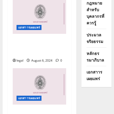
กฎหมาย
t
สำหรับ
บุคลากรที่
i
ควรรู้
o
เอกสาารเผยแพร่
ประมวล
n
คู่มือปฏิบัติการด้านการรับ
จริยธรรม
เรื่องร้องเรียนการทุจริต
และประพฤติมิชอบ
หลักธร
รมาภิบาล
legal
August 6, 2024
0
เอกสาาร
เผยแพร่
เอกสาารเผยแพร่
คู่มือปฏิบัติการด้านการรับ