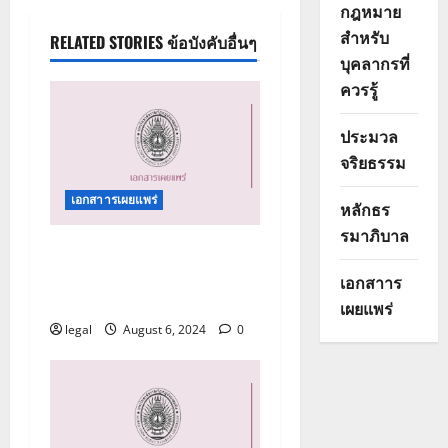
กฎหมาย
i
สำหรับ
RELATED STORIES ข้อบังคับอื่นๆ
g
บุคลากรที่
ควรรู้
a
ประมวล
t
จริยธรรม
i
เอกสาารเผยแพร่
หลักธร
o
รมาภิบาล
คู่มือปฏิบัติการด้านการรับ
n
เรื่องร้องเรียนการทุจริต
เอกสาาร
และประพฤติมิชอบ
เผยแพร่
legal
August 6, 2024
0