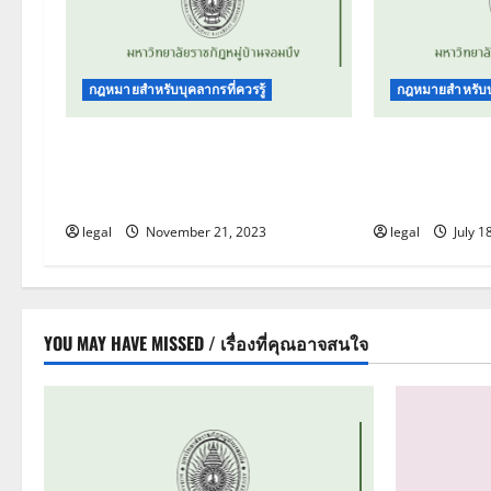
i
g
a
กฎหมายสำหรับบุคลากรที่ควรรู้
กฎหมายสำหรับบุ
t
จรรยาบรรณของบุคลากร
ข้อบังคับมหาว
มหาวิทยาลัยราชภัฏหมู่บ้าน
จรรยาบรรณขอ
i
จอมบึง
2564
o
legal
November 21, 2023
legal
July 1
n
YOU MAY HAVE MISSED / เรื่องที่คุณอาจสนใจ